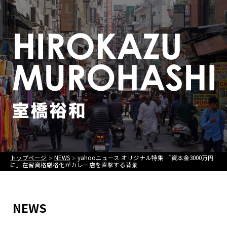
トップページ
NEWS
yahooニュース オリジナル特集 「資本金3000万円
＞
＞
に」在留資格厳格化がカレー店を直撃する背景
NEWS