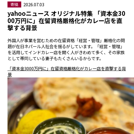
2026.07.03
寄稿
yahooニュース オリジナル特集 「資本金30
00万円に」在留資格厳格化がカレー店を直
撃する背景
外国人が事業を営むための在留資格「経営・管理」厳格化の問
題が在日ネパール人社会を揺るがしています。「経営・管理」
を活用してインドカレー店を開く人がきわめて多く、その家族
として帯同している妻子もたくさんいるからです。
「資本金3000万円に」在留資格厳格化がカレー店を直撃する背
景