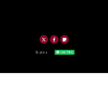
@m
uro
_asi
a