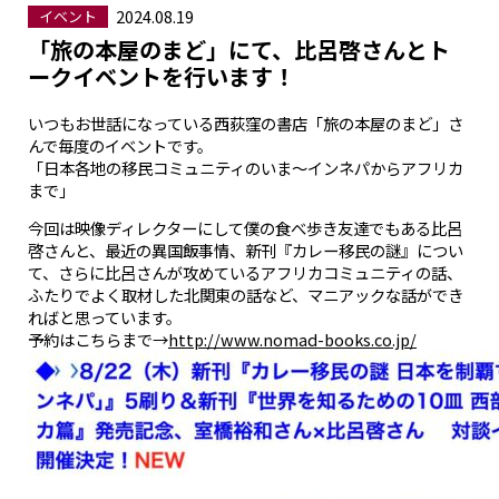
2024.08.19
イベント
「旅の本屋のまど」にて、比呂啓さんとト
ークイベントを行います！
いつもお世話になっている西荻窪の書店「旅の本屋のまど」さ
んで毎度のイベントです。
「日本各地の移民コミュニティのいま～インネパからアフリカ
まで」
今回は映像ディレクターにして僕の食べ歩き友達でもある比呂
啓さんと、最近の異国飯事情、新刊『カレー移民の謎』につい
て、さらに比呂さんが攻めているアフリカコミュニティの話、
ふたりでよく取材した北関東の話など、マニアックな話ができ
ればと思っています。
予約はこちらまで→
http://www.nomad-books.co.jp/