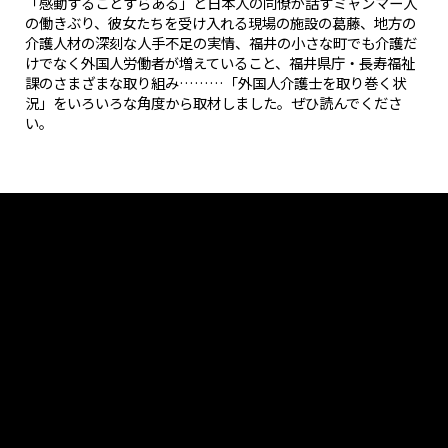
「感動することすらある」と日本人の同僚が話すミャンマー人
の働きぶり、彼女たちを受け入れる現場の施設の葛藤、地方の
介護人材の深刻な人手不足の実情、福井の小さな町でも介護だ
けでなく外国人労働者が増えていること、福井県庁・長寿福祉
課のさまざまな取り組み………「外国人介護士を取り巻く状
況」をいろいろな角度から取材しました。ぜひ読んでくださ
い。
Tweets by muro_asia