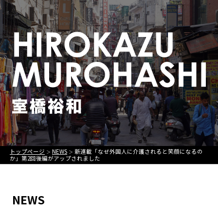
トップページ
NEWS
新連載「なぜ外国人に介護されると笑顔になるの
＞
＞
か」第2回後編がアップされました
NEWS