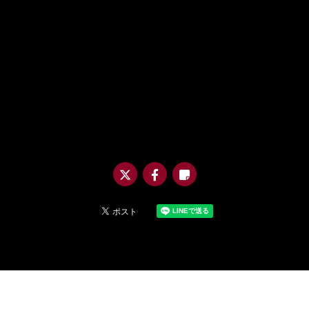
@m
uro
_asi
a