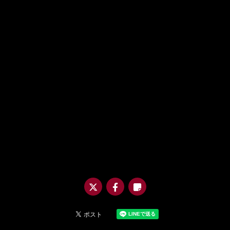
@m
uro