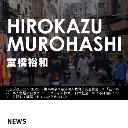
トップページ
NEWS
第36回奈良県外国人教育研究会総会にて「在日ネ
＞
＞
パール人急増の背景とコミュニティの特徴、 日本社会における課題につい
て」と題して講演させていただきました
NEWS