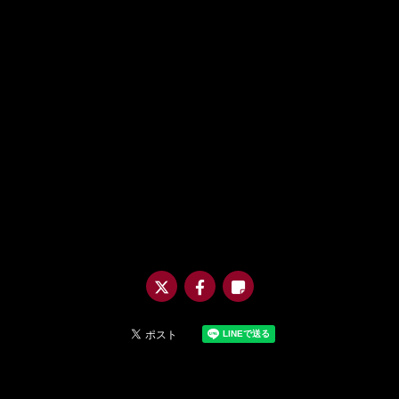
@m
uro
_asi