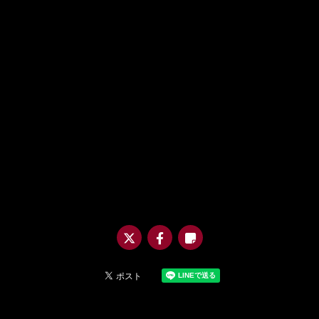
@m
uro
_asi