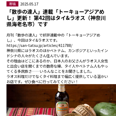
2025.05.17
寄稿
「散歩の達人」連載「トーキョーアジアめ
し」更新！ 第42回はタイ&ラオス（神奈川
県海老名市）です
月刊「散歩の達人」で好評連載中の「トーキョーアジアめ
し」、今回はタイ&ラオスです。
https://san-tatsu.jp/articles/411788/
神奈川県にはラオスのほかベトナム、カンボジアといったイン
ドシナの人々がたくさん住んでいます。
その理由はどこにあるのか、日本人のお父さんがラオス人女性
と出会い店を開くまでの数奇な縁、タイ人やベトナム人もやっ
てくる多民族さ……いろんなことをお聞きしました。
ラオス料理だけでなくタイ料理まで幅広く提供している温かい
お店です。ぜひ食べに行ってみてください！