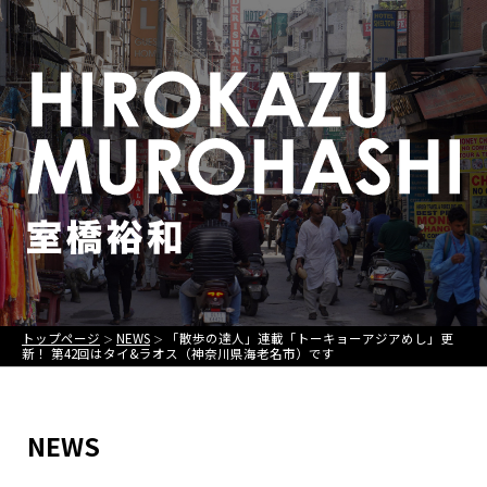
トップページ
NEWS
「散歩の達人」連載「トーキョーアジアめし」更
＞
＞
新！ 第42回はタイ&ラオス（神奈川県海老名市）です
NEWS