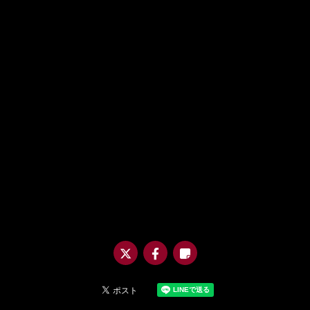
@m
uro