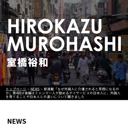
トップページ
NEWS
新連載「なぜ外国人に介護されると笑顔になるの
＞
＞
か」第4回は後編はミャンマー人が勤めるデイサービスの日本人に、外国人
を育てることや日本人との違いについて聞きました
NEWS