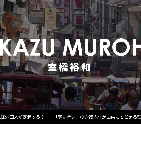
すれば外国人が定着する？──「奪い合い」の介護人材が山梨にとどまる