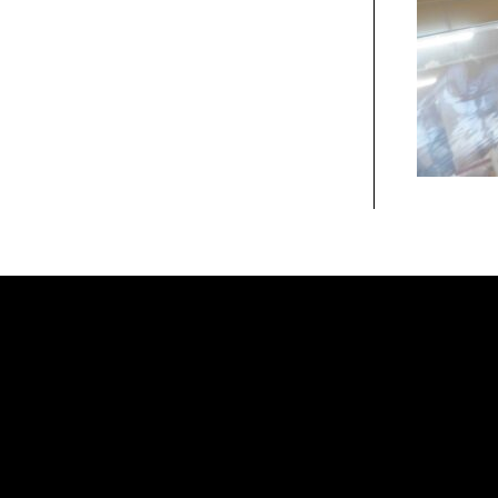
Tweets by muro_asia