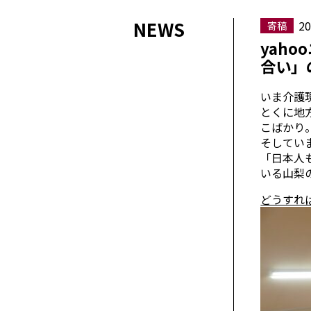
NEWS
20
寄稿
yah
合い」
いま介護
とくに地
こばかり
そしてい
「日本人
いる山梨
どうすれ