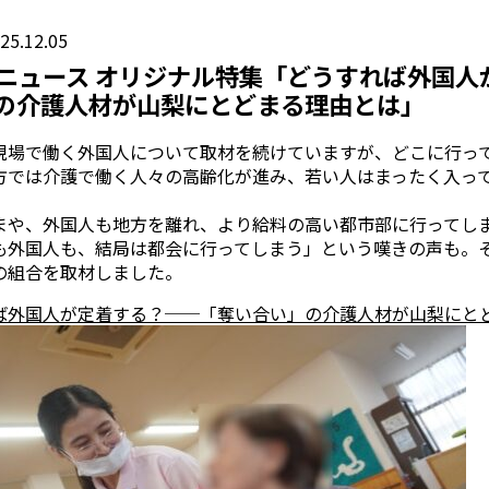
25.12.05
ooニュース オリジナル特集「どうすれば外国
の介護人材が山梨にとどまる理由とは」
現場で働く外国人について取材を続けていますが、どこに行っ
方では介護で働く人々の高齢化が進み、若い人はまったく入っ
。
まや、外国人も地方を離れ、より給料の高い都市部に行ってし
も外国人も、結局は都会に行ってしまう」という嘆きの声も。
の組合を取材しました。
ば外国人が定着する？──「奪い合い」の介護人材が山梨にと