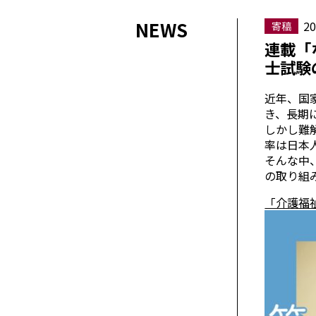
NEWS
20
寄稿
連載「
士試験
近年、国
き、長期
しかし難
率は日本
そんな中
の取り組
「介護福