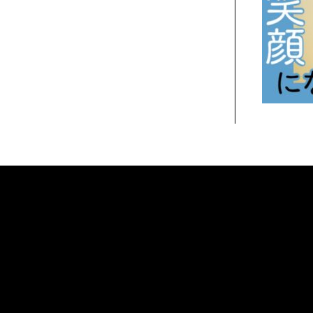
Tweets by muro_asia