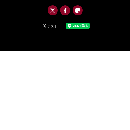
@m
uro
_asi
a