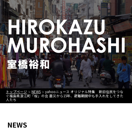
トップページ
NEWS
yahooニュース オリジナル特集 新旧住民をつな
＞
＞
ぐ福島県浪江町「桜」の会 震災から15年、避難期間中も手入れをしてきた
人たち
NEWS