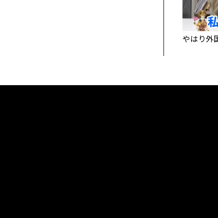
やはり外
Tweets by muro_asia