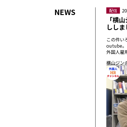
NEWS
20
配信
「横山
ししま
この件い
outube。
外国人雇
横山ジン