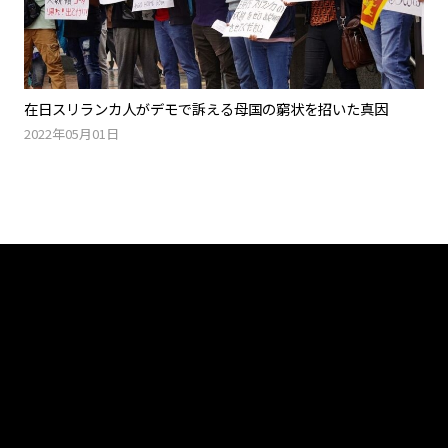
在日スリランカ人がデモで訴える母国の窮状を招いた真因
2022年05月01日
Tweets by muro_asia