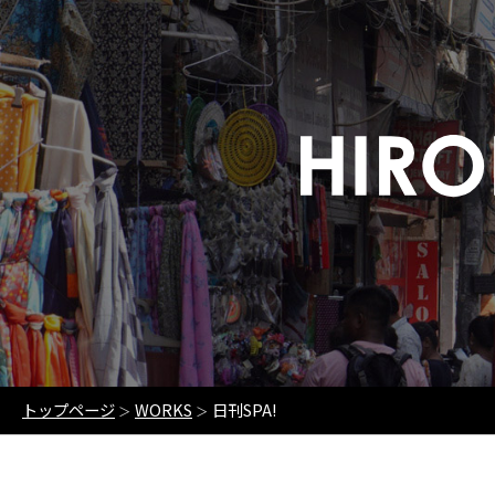
トップページ
WORKS
日刊SPA!
＞
＞