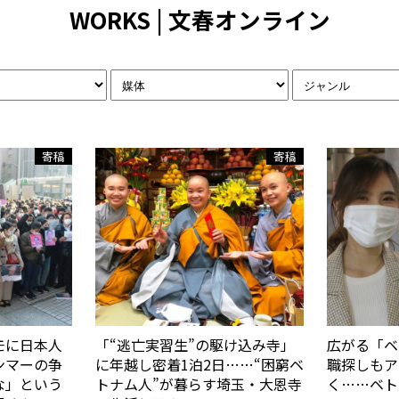
WORKS | 文春オンライン
寄稿
寄稿
モに日本人
「“逃亡実習生”の駆け込み寺」
広がる「
ンマーの争
に年越し密着1泊2日……“困窮ベ
職探しもア
な」という
トナム人”が暮らす埼玉・大恩寺
く……ベト