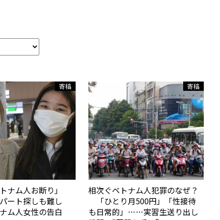
寄稿
寄稿
ベトナム人お断り」
相次ぐベトナム人犯罪のなぜ？
パート探しも難し
「ひとり月500円」「性接待
ナム人女性の告白
も日常的」……実習生送り出し