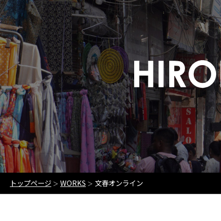
トップページ
WORKS
文春オンライン
＞
＞