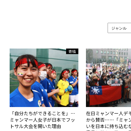
寄稿
「自分たちができることを」…
在日ミャンマー人デ
ミャンマー人女子が日本でフッ
から賛否……「ミャ
トサル大会を開いた理由
いを日本に持ち込む