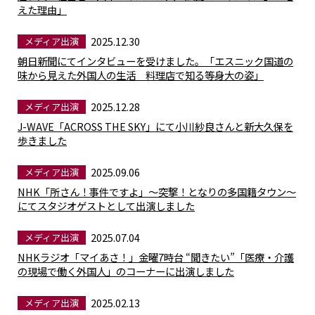
えた理由」
2025.12.30
メディア出演
朝日新聞にてインタビューを受けました。「エスニック国道の
味から見えた外国人の生活 料理店で知る等身大の姿」
2025.12.28
メディア出演
J-WAVE「ACROSS THE SKY」にて小川紗良さんと新大久保を
歩きました
2025.09.06
メディア出演
NHK「所さん！事件ですよ」～突撃！となりの多国籍タウン～
にてスタジオゲストとして出演しました
2025.07.04
メディア出演
NHKラジオ「マイあさ！」金曜7時台 “聞きたい”「医療・介護
の現場で働く外国人」のコーナーに出演しました
2025.02.13
メディア出演