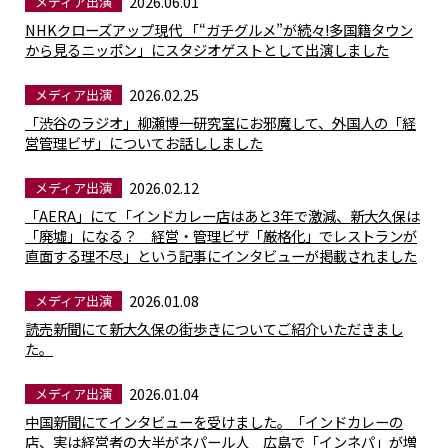
2026.06.01
メディア出演
NHKクローズアップ現代 「“ガチグルメ”が続々!多国籍タウン
から見るニッポン」にスタジオゲストとして出演しました
2026.02.25
メディア出演
「渋谷のラジオ」柳瀬博一研究室にお邪魔して、外国人の「経
営管理ビザ」についてお話ししました
2026.02.12
メディア出演
「AERA」にて「インドカレー店はあと3年で激減、新大久保は
「廃墟」になる？ 経営・管理ビザ「厳格化」でレストランが
直面する理不尽」という記事にインタビューが掲載されました
2026.01.08
メディア出演
読売新聞にて新大久保の街歩きについてご紹介いただきまし
た。
2026.01.04
メディア出演
中国新聞にてインタビューを受けました。「インドカレーの
店、実は経営者の大半がネパール人 広島で「インネパ」が増