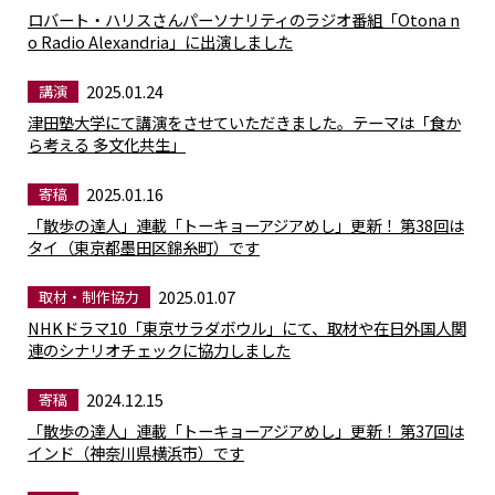
ロバート・ハリスさんパーソナリティのラジオ番組「Otona n
o Radio Alexandria」に出演しました
2025.01.24
講演
津田塾大学にて講演をさせていただきました。テーマは「食か
ら考える 多文化共生」
2025.01.16
寄稿
「散歩の達人」連載「トーキョーアジアめし」更新！ 第38回は
タイ（東京都墨田区錦糸町）です
2025.01.07
取材・制作協力
NHKドラマ10「東京サラダボウル」にて、取材や在日外国人関
連のシナリオチェックに協力しました
2024.12.15
寄稿
「散歩の達人」連載「トーキョーアジアめし」更新！ 第37回は
インド（神奈川県横浜市）です