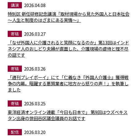
2026.04.08
講演
特別区 新任研修記念講演「取材現場から見た外国人と日本社会
～人生と制度のはざまにある実情～」
2026.03.27
寄稿
「なぜ外国人に介護されると笑顔になるのか」第13回はインド
ネシア人のおしどり夫婦が直面した、介護現場の虐待と理不尽
の話です
2026.03.26
寄稿
「週刊プレイボーイ」にて「仁義なき『外国人介護士』獲得戦
争の内幕。暗躍する悪質業者に地方から怒りの声！」を執筆し
ました
2026.03.25
寄稿
東洋経済オンライン連載「今日も日本で」 第9回はウズベキス
タン出身の世田谷区議会議員のお話です
2026.03.20
配信