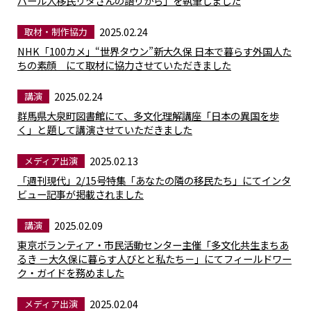
パール人移民リタさんの語りから」を執筆しました
2025.02.24
取材・制作協力
NHK「100カメ」“世界タウン”新大久保 日本で暮らす外国人た
ちの素顔 にて取材に協力させていただきました
2025.02.24
講演
群馬県大泉町図書館にて、多文化理解講座「日本の異国を歩
く」と題して講演させていただきました
2025.02.13
メディア出演
「週刊現代」2/15号特集「あなたの隣の移民たち」にてインタ
ビュー記事が掲載されました
2025.02.09
講演
東京ボランティア・市民活動センター主催「多文化共生まちあ
るき －大久保に暮らす人びとと私たち－」にてフィールドワー
ク・ガイドを務めました
2025.02.04
メディア出演