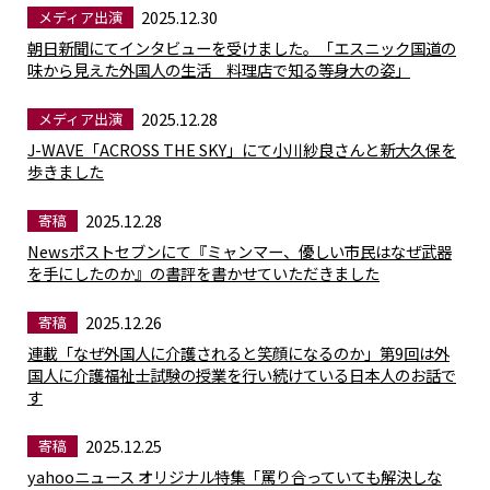
2025.12.30
メディア出演
朝日新聞にてインタビューを受けました。「エスニック国道の
味から見えた外国人の生活 料理店で知る等身大の姿」
2025.12.28
メディア出演
J-WAVE「ACROSS THE SKY」にて小川紗良さんと新大久保を
歩きました
2025.12.28
寄稿
Newsポストセブンにて『ミャンマー、優しい市民はなぜ武器
を手にしたのか』の書評を書かせていただきました
2025.12.26
寄稿
連載「なぜ外国人に介護されると笑顔になるのか」第9回は外
国人に介護福祉士試験の授業を行い続けている日本人のお話で
す
2025.12.25
寄稿
yahooニュース オリジナル特集「罵り合っていても解決しな