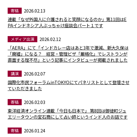
2026.02.13
寄稿
連載「なぜ外国人に介護されると笑顔になるのか」第11回はE
PAインドネシア人ぶっちゃけ座談会パート１です
2026.02.12
メディア出演
「AERA」にて「インドカレー店はあと3年で激減、新大久保は
「廃墟」になる？ 経営・管理ビザ「厳格化」でレストランが
直面する理不尽」という記事にインタビューが掲載されました
2026.02.07
講演
国際化市民フォーラムinTOKYOにてパネリストとして登壇させ
ていただきました
2026.02.03
寄稿
東洋経済オンライン連載「今日も日本で」 第8回は御徒町ジュ
エリータウンの宝石商にして占い師というインド人のお話です
2026.01.24
寄稿