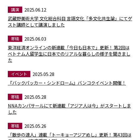
2025.06.12
講演
武蔵野美術大学 文化総合科目 言語文化「多文化共生論」にてゲ
スト講師として講演しました
2025.06.03
寄稿
東洋経済オンラインの新連載「今日も日本で」更新！ 第2回は
ベトナム人留学生に日本でのリアルな暮らしの様子を聞きまし
た
2025.05.28
イベント
『バックパッカー・シンドローム』バンコクイベント開催！
2025.05.28
寄稿
NNAカンパサールにて新連載「アジア人は今」がスタートしま
した
2025.05.26
寄稿
「散歩の達人」連載「トーキョーアジアめし」更新！ 第43回は