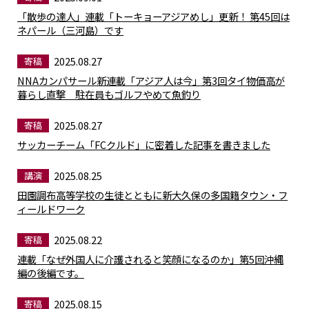
「散歩の達人」連載「トーキョーアジアめし」更新！ 第45回は
ネパール（三河島）です
2025.08.27
寄稿
NNAカンパサール新連載「アジア人は今」第3回タイ物価高が
暮らし直撃 駐在員もゴルフやめて魚釣り
2025.08.27
寄稿
サッカーチーム「FCクルド」に密着した記事を書きました
2025.08.25
講演
田園調布高等学校の生徒とともに新大久保の多国籍タウン・フ
ィールドワーク
2025.08.22
寄稿
連載「なぜ外国人に介護されると笑顔になるのか」第5回沖縄
編の後編です。
2025.08.15
寄稿