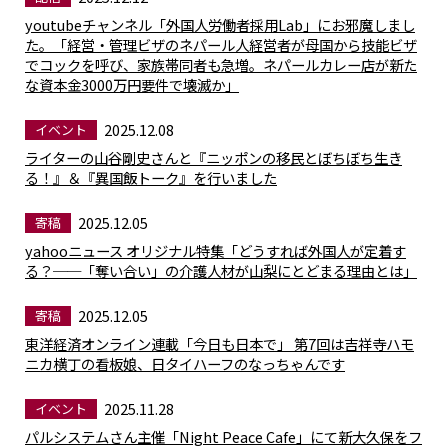
youtubeチャンネル「外国人労働者採用Lab」にお邪魔しまし
た。「経営・管理ビザのネパール人経営者が母国から技能ビザ
でコックを呼び、家族帯同者も急増。ネパールカレー店が新た
な資本金3000万円要件で壊滅か」
2025.12.08
イベント
ライターの山谷剛史さんと『ニッポンの移民とぼちぼち生き
る！』＆『異国飯トーク』を行いました
2025.12.05
寄稿
yahooニュース オリジナル特集「どうすれば外国人が定着す
る？──「奪い合い」の介護人材が山梨にとどまる理由とは」
2025.12.05
寄稿
東洋経済オンライン連載「今日も日本で」 第7回は吉祥寺ハモ
ニカ横丁の看板娘、日タイハーフのなっちゃんです
2025.11.28
イベント
パルシステムさん主催「Night Peace Cafe」にて新大久保をフ