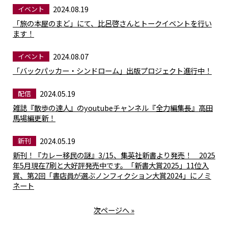
2024.08.19
イベント
「旅の本屋のまど」にて、比呂啓さんとトークイベントを行い
ます！
2024.08.07
イベント
「バックパッカー・シンドローム」出版プロジェクト進行中！
2024.05.19
配信
雑誌『散歩の達人』のyoutubeチャンネル『全力編集長』高田
馬場編更新！
2024.05.19
新刊
新刊！『カレー移民の謎』3/15、集英社新書より発売！ 2025
年5月現在7刷と大好評発売中です。「新書大賞2025」11位入
賞、第2回「書店員が選ぶノンフィクション大賞2024」にノミ
ネート
次ページへ »