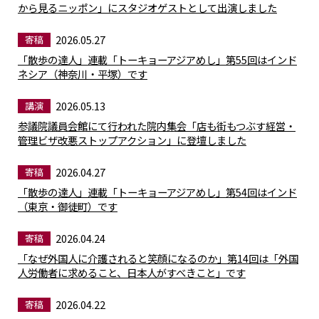
から見るニッポン」にスタジオゲストとして出演しました
2026.05.27
寄稿
「散歩の達人」連載「トーキョーアジアめし」第55回はインド
ネシア（神奈川・平塚）です
2026.05.13
講演
参議院議員会館にて行われた院内集会「店も街もつぶす経営・
管理ビザ改悪ストップアクション」に登壇しました
2026.04.27
寄稿
「散歩の達人」連載「トーキョーアジアめし」第54回はインド
（東京・御徒町）です
2026.04.24
寄稿
「なぜ外国人に介護されると笑顔になるのか」第14回は「外国
人労働者に求めること、日本人がすべきこと」です
2026.04.22
寄稿