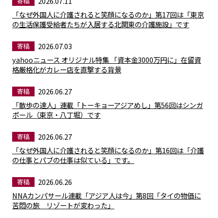
2026.07.11
寄稿
「なぜ外国人に介護されると笑顔になるのか」第17回は「東京
の生活保護受給者たちが入居する北関東の介護施設」です
2026.07.03
寄稿
yahooニュース オリジナル特集 「資本金3000万円に」在留資
格厳格化がカレー店を直撃する背景
2026.06.27
寄稿
「散歩の達人」連載「トーキョーアジアめし」第56回はシンガ
ポール（東京・八丁堀）です
2026.06.27
寄稿
「なぜ外国人に介護されると笑顔になるのか」第16回は「介護
の仕事とパブの仕事は似ている」です。
2026.06.26
寄稿
NNAカンパサール連載「アジア人は今」第8回「タイの物価に
苦悶の旅 リゾートが変わった」