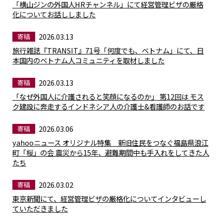
「横山ジンの外国人HRチャンネル」にて経営管理ビザの厳格
化についてお話ししました
2026.03.13
寄稿
旅行雑誌『TRANSIT』71号「何度でも、ベトナム」にて、日
本国内のベトナム人コミュニティを取材しました
2026.03.13
寄稿
「なぜ外国人に介護されると笑顔になるのか」 第12回は モス
ク建設に奔走するインドネシア人の介護士&看護師のお話です
2026.03.06
寄稿
yahooニュース オリジナル特集 新旧住民をつなぐ福島県浪江
町「桜」の会 震災から15年、避難期間中も手入れをしてきた人
たち
2026.03.02
寄稿
東京新聞にて、経営管理ビザの厳格化についてインタビューし
ていただきました