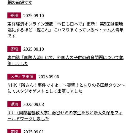
編の前編です
2025.09.10
寄稿
東洋経済オンライン連載「今日も日本で」更新！ 第5回は聖地
巡礼するほど「艦これ」にハマりまくっているベトナム人青年
です
2025.09.10
寄稿
専門誌『国際人流』にて、外国人の子供の教育問題について執
筆しました
2025.09.06
メディア出演
NHK「所さん！事件ですよ」～突撃！となりの多国籍タウン～
にてスタジオゲストとして出演しました
2025.09.03
講演
ICU（国際基督教大学）藤谷ゼミの学生たちと新大久保をフィ
ールドワークしました
2025.09.01
寄稿