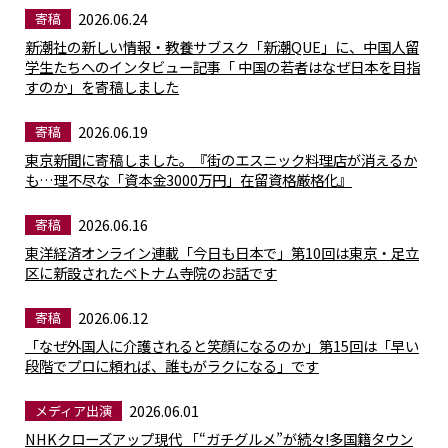
2026.06.24
寄稿
新潮社の新しい情報・教養サブスク「新潮QUE」に、中国人留
学生たちへのインタビュー記事「 中国の若者はなぜ日本を目指
すのか」を寄稿しました
2026.06.19
寄稿
東京新聞に寄稿しました。『街のエスニック料理店が消えるか
も…理不尽な「資本金3000万円」在留資格厳格化』
2026.06.16
寄稿
東洋経済オンライン連載「今日も日本で」第10回は東京・足立
区に新設されたベトナム寺院のお話です
2026.06.12
寄稿
「なぜ外国人に介護されると笑顔になるのか」第15回は「早い
段階でプロに頼れば、誰もがラクになる」です
2026.06.01
メディア出演
NHKクローズアップ現代 「“ガチグルメ”が続々!多国籍タウン