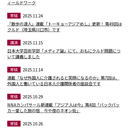
ィールドワーク
2025.11.24
寄稿
「散歩の達人」連載「トーキョーアジアめし」更新！ 第49回は
クルド（埼玉県川口市）です
2025.11.15
講演
日本大学芸術学部「メディア論」にて、おもにクルド問題につ
いて講義しました
2025.11.14
寄稿
連載「なぜ外国人に介護されると笑顔になるのか」第7回は、
外国人と働いている日本人介護関係者の座談会です
2025.10.29
寄稿
NNAカンパサール新連載「アジア人は今」第4回「バックパッ
カー愛した旅の宿 今や夜のネオン街」
2025.10.26
寄稿