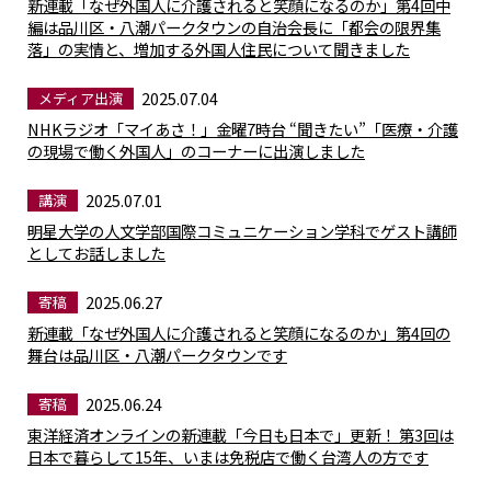
新連載「なぜ外国人に介護されると笑顔になるのか」第4回中
編は品川区・八潮パークタウンの自治会長に「都会の限界集
落」の実情と、増加する外国人住民について聞きました
2025.07.04
メディア出演
NHKラジオ「マイあさ！」金曜7時台 “聞きたい”「医療・介護
の現場で働く外国人」のコーナーに出演しました
2025.07.01
講演
明星大学の人文学部国際コミュニケーション学科でゲスト講師
としてお話しました
2025.06.27
寄稿
新連載「なぜ外国人に介護されると笑顔になるのか」第4回の
舞台は品川区・八潮パークタウンです
2025.06.24
寄稿
東洋経済オンラインの新連載「今日も日本で」更新！ 第3回は
日本で暮らして15年、いまは免税店で働く台湾人の方です