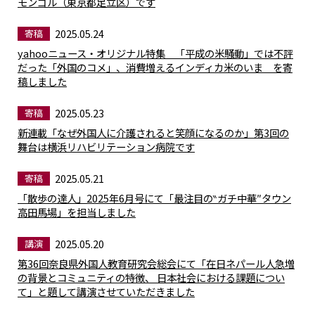
モンゴル（東京都足立区）です
2025.05.24
寄稿
yahooニュース・オリジナル特集 「平成の米騒動」では不評
だった「外国のコメ」、消費増えるインディカ米のいま を寄
稿しました
2025.05.23
寄稿
新連載「なぜ外国人に介護されると笑顔になるのか」第3回の
舞台は横浜リハビリテーション病院です
2025.05.21
寄稿
「散歩の達人」2025年6月号にて「最注目の‶ガチ中華″タウン
高田馬場」を担当しました
2025.05.20
講演
第36回奈良県外国人教育研究会総会にて「在日ネパール人急増
の背景とコミュニティの特徴、 日本社会における課題につい
て」と題して講演させていただきました