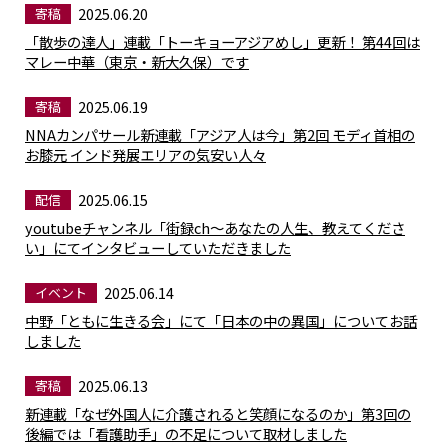
2025.06.20
寄稿
「散歩の達人」連載「トーキョーアジアめし」更新！ 第44回は
マレー中華（東京・新大久保）です
2025.06.19
寄稿
NNAカンパサール新連載「アジア人は今」第2回 モディ首相の
お膝元 インド発展エリアの気安い人々
2025.06.15
配信
youtubeチャンネル「街録ch〜あなたの人生、教えてくださ
い」にてインタビューしていただきました
2025.06.14
イベント
中野「ともに生きる会」にて「日本の中の異国」についてお話
しました
2025.06.13
寄稿
新連載「なぜ外国人に介護されると笑顔になるのか」第3回の
後編では「看護助手」の不足について取材しました