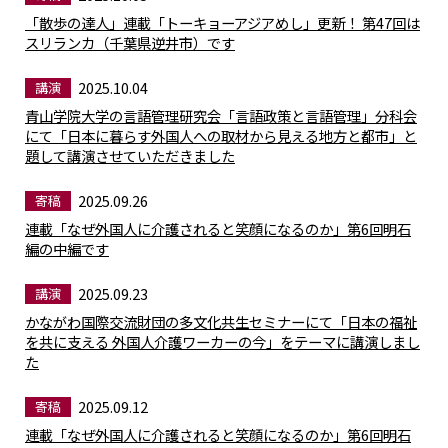
「散歩の達人」連載「トーキョーアジアめし」更新！ 第47回は
スリランカ（千葉県逆井市）です
2025.10.04
講演
青山学院大学の言語管理研究会「言語政策と言語管理」分科会
にて「日本に暮らす外国人への取材から見える地方と都市」と
題して講演させていただきました
2025.09.26
寄稿
連載「なぜ外国人に介護されると笑顔になるのか」第6回明石
編の中編です
2025.09.23
講演
かながわ国際交流財団の多文化共生セミナーにて「日本の福祉
を共に支える 外国人介護ワーカーの今」をテーマに講演しまし
た
2025.09.12
寄稿
連載「なぜ外国人に介護されると笑顔になるのか」第6回明石