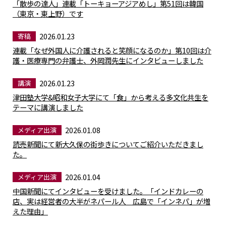
「散歩の達人」連載「トーキョーアジアめし」第51回は韓国
（東京・東上野）です
2026.01.23
寄稿
連載「なぜ外国人に介護されると笑顔になるのか」第10回は介
護・医療専門の弁護士、外岡潤先生にインタビューしました
2026.01.23
講演
津田塾大学&昭和女子大学にて「食」から考える多文化共生を
テーマに講演しました
2026.01.08
メディア出演
読売新聞にて新大久保の街歩きについてご紹介いただきまし
た。
2026.01.04
メディア出演
中国新聞にてインタビューを受けました。「インドカレーの
店、実は経営者の大半がネパール人 広島で「インネパ」が増
えた理由」