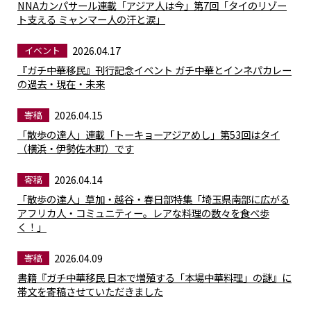
NNAカンパサール連載「アジア人は今」第7回「タイのリゾー
ト支える ミャンマー人の汗と涙」
2026.04.17
イベント
『ガチ中華移民』刊行記念イベント ガチ中華とインネパカレー
の過去・現在・未来
2026.04.15
寄稿
「散歩の達人」連載「トーキョーアジアめし」第53回はタイ
（横浜・伊勢佐木町）です
2026.04.14
寄稿
「散歩の達人」草加・越谷・春日部特集「埼玉県南部に広がる
アフリカ人・コミュニティー。レアな料理の数々を食べ歩
く！」
2026.04.09
寄稿
書籍『ガチ中華移民 日本で増殖する「本場中華料理」の謎』に
帯文を寄稿させていただきました