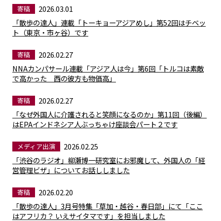
2026.03.01
寄稿
「散歩の達人」連載「トーキョーアジアめし」第52回はチベッ
ト（東京・市ヶ谷）です
2026.02.27
寄稿
NNAカンパサール連載「アジア人は今」第6回「トルコは素敵
で高かった 西の彼方も物価高」
2026.02.27
寄稿
「なぜ外国人に介護されると笑顔になるのか」第11回（後編）
はEPAインドネシア人ぶっちゃけ座談会パート２です
2026.02.25
メディア出演
「渋谷のラジオ」柳瀬博一研究室にお邪魔して、外国人の「経
営管理ビザ」についてお話ししました
2026.02.20
寄稿
「散歩の達人」3月号特集「草加・越谷・春日部」にて「ここ
はアフリカ？ いえサイタマです」を担当しました