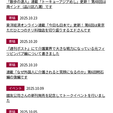
「散歩の達人」連載「トーキョーアジアめし」更新！ 第48回は
南インド（品川区八潮）です
2025.10.23
寄稿
東洋経済オンライン連載「今日も日本で」更新！ 第6回は東京
ただひとつのチリ料理店を切り盛りするエドさんです
2025.10.20
寄稿
『週刊ポスト』にて介護業界で大きな戦力になっている元フィ
リピンパブ嬢について書きました
2025.10.10
寄稿
連載「なぜ外国人に介護されると笑顔になるのか」第6回明石
編の後編です
2025.10.09
イベント
國友公司さんの新刊発売を記念してトークイベントを行いまし
た
2025.10.05
寄稿