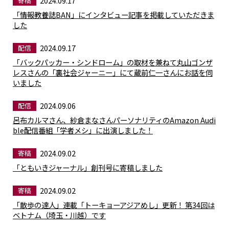
2024.09.17
寄稿
「情報教養誌BAN」にインタビュー記事を掲載していただきま
した
2024.09.17
配信
「バックパッカー・シンドローム」の取材を兼ねて丸山ゴンザ
レスさんの「裏社会ジャーニー」にて蔵前仁一さんにお話を伺
いました
2024.09.06
配信
呂布カルマさん、紗倉まなさんパーソナリティのAmazon Audi
ble配信番組「学者メシ」に出演しました！
2024.09.02
寄稿
「ともいきジャーナル」創刊号に寄稿しました
2024.09.02
寄稿
「散歩の達人」連載「トーキョーアジアめし」更新！ 第34回は
ベトナム（埼玉・川越）です