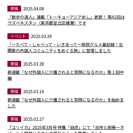
2025.04.08
寄稿
「散歩の達人」連載「トーキョーアジアめし」更新！ 第41回は
ウズベキスタン（東京都足立区綾瀬）です
2025.03.29
イベント
「〜たべて・しゃべって・いきあって〜移民グルメ最前線！北
関東の外国人コミュニティをめぐる旅」に登壇しました
2025.03.28
寄稿
新連載「なぜ外国人に介護されると笑顔になるのか」第１回中
編
2025.03.14
寄稿
新連載「なぜ外国人に介護されると笑顔になるのか」を始めま
した
2025.02.27
寄稿
『ユリイカ』2025年3月号 特集「自炊」にて「台所と厨房～ネ