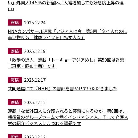
い」外国人14.5％の新宿区、大幅増加しても好感度上昇の理
由」
2025.12.24
寄稿
NNAカンパサール連載「アジア人は今」第5回「タイ人なのに
辛い物ＮＧ 健康ライフを目指す人々」
2025.12.19
寄稿
「散歩の達人」連載「トーキョーアジアめし」第50回は香港
（東京・麻布十番）です
2025.12.17
寄稿
共同通信にて『HHH』の書評を書かせていただきました
2025.12.12
寄稿
連載「なぜ外国人に介護されると笑顔になるのか」第8回は、
横須賀のグループホームで働くインドネシア人、そして介護人
材の紹介ビジネスにまつわる課題です
2025.12.12
配信