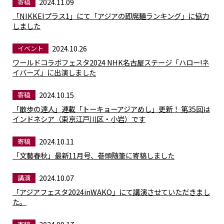
2024.11.09
寄稿
「NIKKEIプラス1」にて「アジアの即席麺ランキング」に協力
しました
2024.10.26
イベント
ワールドコラボフェスタ2024 NHK名古屋ステージ「ハロー!ネ
イバーズ」に出演しました
2024.10.15
寄稿
「散歩の達人」連載「トーキョーアジアめし」更新！ 第35回は
インドネシア（東京江戸川区・小岩）です
2024.10.11
寄稿
「文藝春秋」最新11月号、巻頭随筆に寄稿しました
2024.10.07
講演
「アジアフェスタ2024inWAKO」にて講演させていただきまし
た。