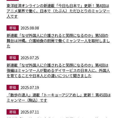
東洋経済オンラインの新連載「今日も日本で」更新！ 第4回は
アニメ業界で働く、日本で（たぶん）ただひとりのミャンマー
人です
2025.08.08
寄稿
新連載「なぜ外国人に介護されると笑顔になるのか」第5回の
舞台は沖縄。介護給食の厨房で働くミャンマー人を取材しまし
た
2025.07.25
寄稿
新連載「なぜ外国人に介護されると笑顔になるのか」第4回は
後編はミャンマー人が勤めるデイサービスの日本人に、外国人
を育てることや日本人との違いについて聞きました
2025.07.19
寄稿
「散歩の達人」連載「トーキョーアジアめし」更新！ 第45回は
ミャンマー（駒込）です
2025.07.11
寄稿